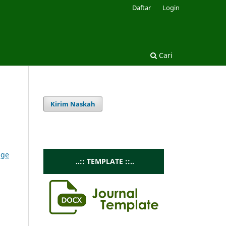
Daftar
Login
Cari
Kirim Naskah
dge
..:: TEMPLATE ::..