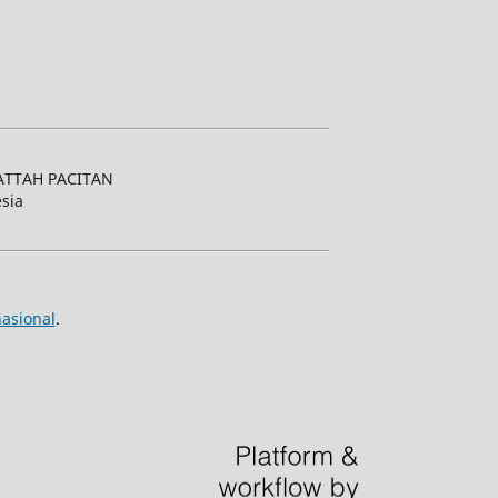
ATTAH PACITAN
esia
nasional
.