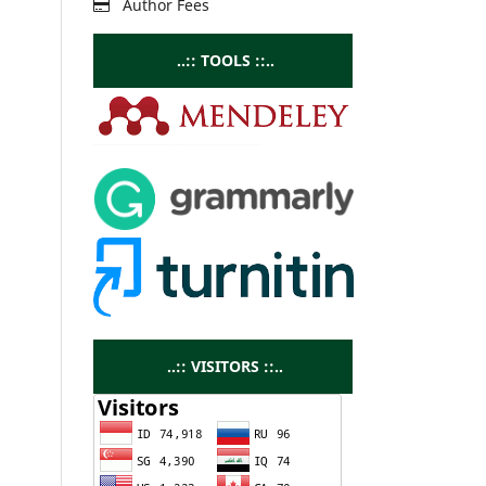
Author Fees
..:: TOOLS ::..
..:: VISITORS ::..