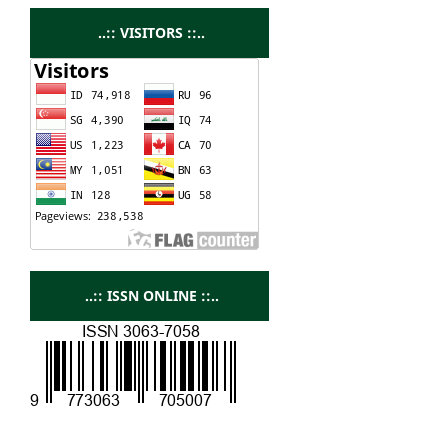
..:: VISITORS ::..
..:: ISSN ONLINE ::..