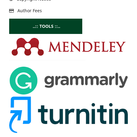
Author Fees
..:: TOOLS ::..